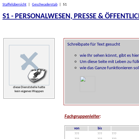
Staffelübersicht
|
Geschwaderstab
| S1
S1 - PERSONALWESEN, PRESSE & ÖFFENTLIC
diese Dienststelle hatte
kein eigenes Wappen
Fachgruppenleiter
:
von
bis
???
???
???