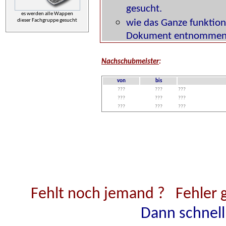
es werden alle Wappen
dieser Fachgruppe gesucht
Nachschubmeister
:
von
bis
???
???
???
???
???
???
???
???
???
Fehlt noch jemand ?
Fehler 
Dann schnell 