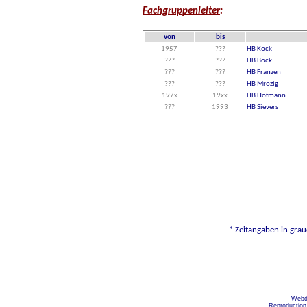
Fachgruppenleiter
:
von
bis
1957
???
HB Kock
???
???
HB Bock
???
???
HB Franzen
???
???
HB Mrozig
197x
19xx
HB Hofmann
???
1993
HB Sievers
* Zeitangaben in grau