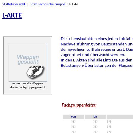
Staffelübersicht
|
Stab Technische Gruppe
| L-Akte
L-AKTE
Die Lebenslaufakten eines jeden Luftfa
Nachweisführung von Bauzuständen und 
der jeweiligen Luftfahrzeuge erfasst. Dam
zugeordnet und überwacht werden.
In den L-Akten sind alle Einträge aus de
Belastungen/Überlastungen der Flugzeu
es werden alle Wappen
dieser Fachgruppe gesucht
Fachgruppenleiter
:
von
bis
???
???
???
???
???
???
???
???
???