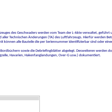
hrzeuges des Geschwaders werden vom Team der L-Akte verwaltet, geführt
aller Technischen Änderungen (TA) des Luftfahrzeugs. Hierfür werden
Betr
it können alle Bauteile die per Seriennummer identifizierbar sind oder einer
n Bordbüchern sowie die Debriefingblätter abgelegt. Desweiteren werden dor
gzelle, Havarien, Hakenfanglandungen, Over-G usw.) dokumentiert.